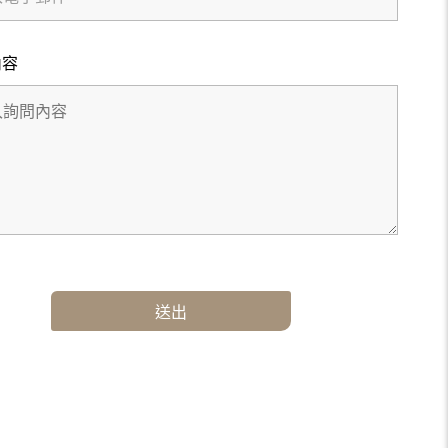
內容
送出