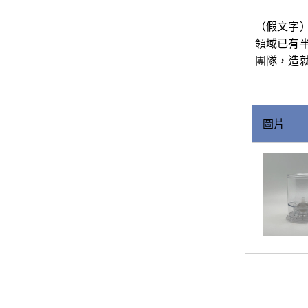
（假文字
領域已有
團隊，造
圖片