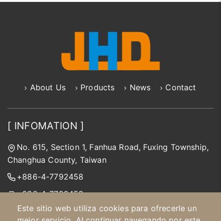
About Us
Products
News
Contact
[ INFOMATION ]
No. 615, Section 1, Fanhua Road, Fuxing Township,
Changhua County, Taiwan
+886-4-7792458
+886-4-7792458
Este sitio web utiliza cookies para ofrecerle un
jhd@jinhongda.com.tw
mejor servicio. Al continuar navegando por este